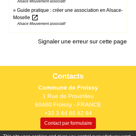
Alsace Mouvement associatif
Guide pratique : créer une association en Alsace-
open_in_new
Moselle
Alsace Mouvement associatif
Signaler une erreur sur cette page
Contacts
Commune de Froissy
1 Rue de Provinlieu
60480 Froissy - FRANCE
+33 3 44 80 82 84
Contact par formulaire