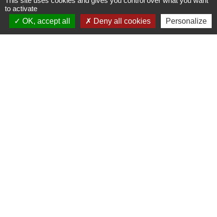
This site uses cookies and gives you control over what you want
Horaires d'ouverture au public
to activate
le lundi 9h à 12h30 et de 13h30 à 17h.
OK, accept all
Deny all cookies
Personalize
le mercredi 9h à 12h30
le vendredi 16h à 18h30
Liens utiles
France Titres - ANTS
Oise mobilité
France Identité
Service Public
Procuration de vote
Partenaires institutionnels