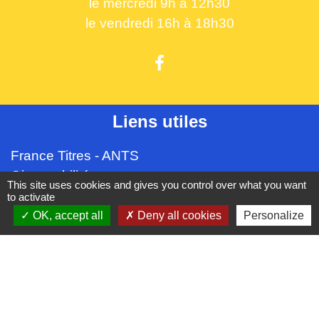
le mercredi 9h à 12h30
le vendredi 16h à 18h30
Liens utiles
France Titres - ANTS
Oise mobilité
This site uses cookies and gives you control over what you want
France Identité
to activate
Service Public
OK, accept all
Deny all cookies
Personalize
Procuration de vote
Partenaires institutionnels
CC Oise Picarde