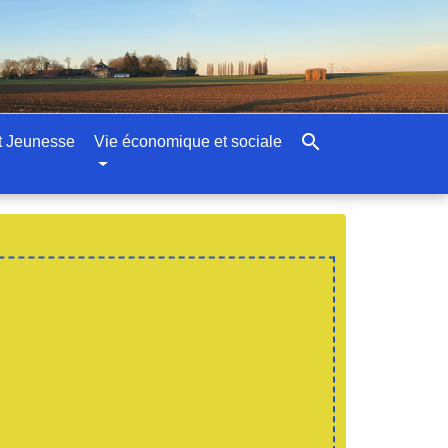
search
t Jeunesse
Vie économique et sociale