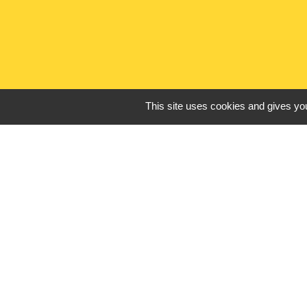
This site uses cookies and gives you
Liens utiles
France Titres - ANT
Oise mobilité