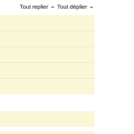
Tout replier
Tout déplier
keyboard_arrow_up
keyboard_arrow_down