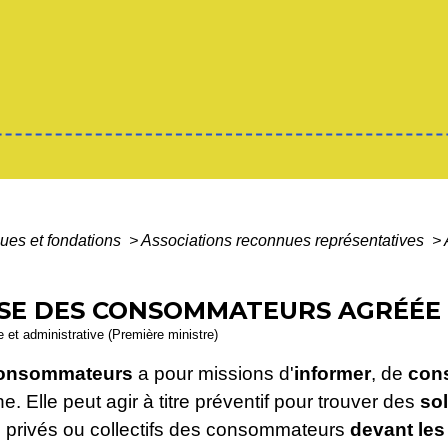
ques et fondations
>
Associations reconnues représentatives
>
NSE DES CONSOMMATEURS AGRÉÉE
le et administrative (Première ministre)
 consommateurs
a pour missions d'
informer
, de
cons
nne
. Elle peut agir à titre préventif pour trouver des
so
s
privés ou collectifs des consommateurs
devant les