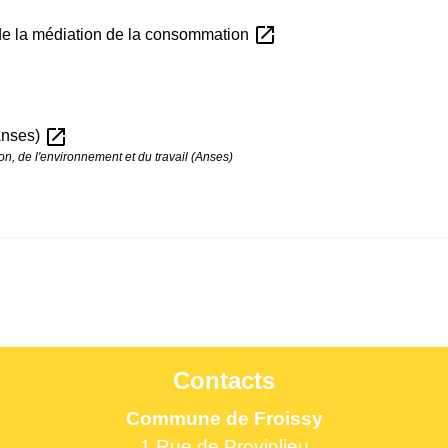
open_in_new
 de la médiation de la consommation
open_in_new
(Anses)
on, de l'environnement et du travail (Anses)
Contacts
Commune de Froissy
1 Rue de Provinlieu