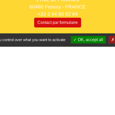
60480 Froissy - FRANCE
+33 3 44 80 82 84
Contact par formulaire
Horaires d'ouverture au public
 control over what you want to activate
OK, accept all
le lundi 9h à 12h30 et de 13h30 à 17h.
le mercredi 9h à 12h30
le vendredi 16h à 18h30
Partenaires
CC Oise 
S