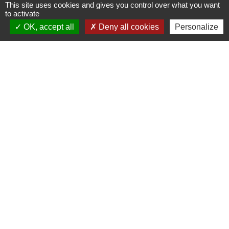
This site uses cookies and gives you control over what you want
to activate
OK, accept all
Deny all cookies
Personalize
Liens utiles
France Titres - ANTS
Oise mobilité
France Identité
Service Public
Procuration de vote
Partenaires institutionnels
CC Oise Picarde
Département de l'Oise