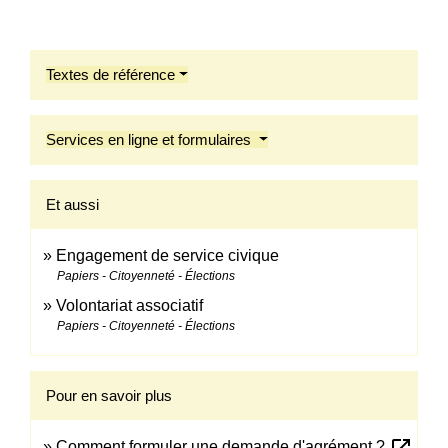
Textes de référence
Services en ligne et formulaires
Et aussi
Engagement de service civique
Papiers - Citoyenneté - Élections
Volontariat associatif
Papiers - Citoyenneté - Élections
Pour en savoir plus
open_in_new
Comment formuler une demande d'agrément ?