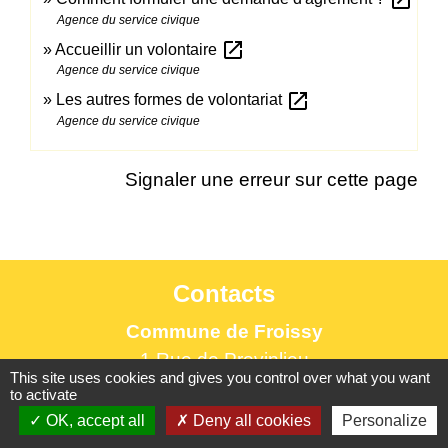
Agence du service civique
open_in_new
Accueillir un volontaire
Agence du service civique
open_in_new
Les autres formes de volontariat
Agence du service civique
Signaler une erreur sur cette page
Contacts
Commune de Froissy
1 Rue de Provinlieu
This site uses cookies and gives you control over what you want
60480 Froissy - FRANCE
to activate
+33 3 44 80 82 84
OK, accept all
Deny all cookies
Personalize