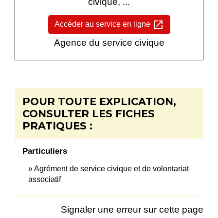
civique, ...
open_in_new
Accéder au service en ligne
Agence du service civique
POUR TOUTE EXPLICATION,
CONSULTER LES FICHES
PRATIQUES :
Particuliers
Agrément de service civique et de volontariat
associatif
Signaler une erreur sur cette page