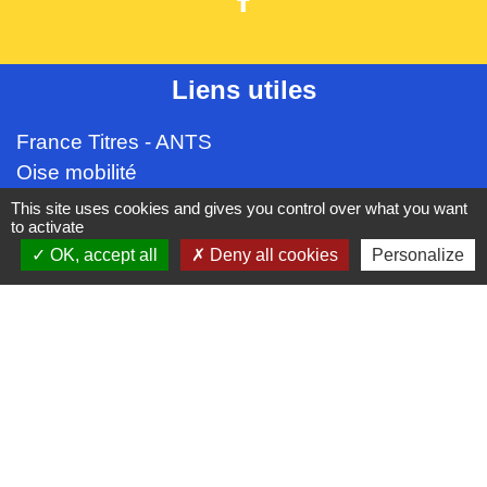
Liens utiles
France Titres - ANTS
Oise mobilité
France Identité
This site uses cookies and gives you control over what you want
to activate
Service Public
OK, accept all
Deny all cookies
Personalize
Procuration de vote
Partenaires institutionnels
CC Oise Picarde
Département de l'Oise
Région Hauts-de-France