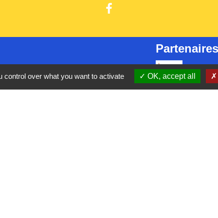
Partenaires
CC Oise 
S
 control over what you want to activate
OK, accept all
Département 
Région Hau
Préfecture d
Site réalis
tique de confidentialité
-
Accessibilité
-
Plan du site