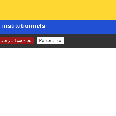
 institutionnels
Picarde
Deny all cookies
Personalize
de l'Oise
ts-de-France
e l'Oise
é par KOM Conseil
-
Gestion des cookies