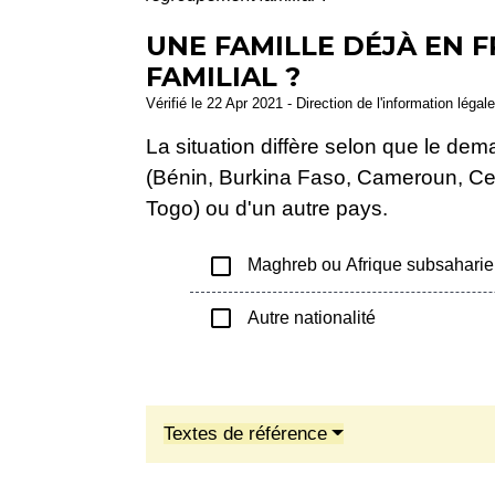
UNE FAMILLE DÉJÀ EN 
FAMILIAL ?
Vérifié le 22 Apr 2021 - Direction de l'information légal
La situation diffère selon que le de
(Bénin, Burkina Faso, Cameroun, Cent
Togo) ou d'un autre pays.
check_box_outline_blank
Maghreb ou Afrique subsahari
check_box_outline_blank
Autre nationalité
Textes de référence