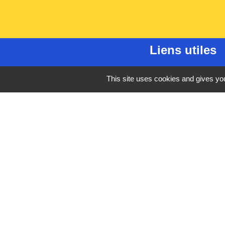
Liens utiles
France Titres - ANT
This site uses cookies and gives you
Oise mobilité
France Identité
Service Public
Procuration de vote
Mentions légales
-
Poli