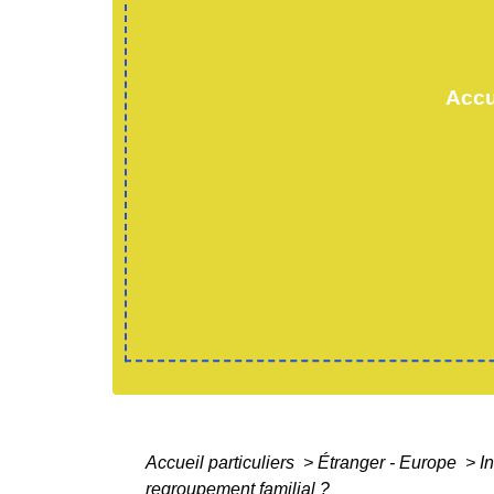
Accu
Accueil particuliers
>
Étranger - Europe
>
I
regroupement familial ?