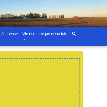
search
t Jeunesse
Vie économique et sociale