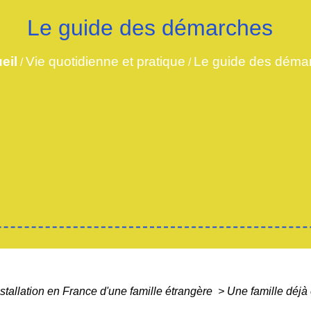
Le guide des démarches
eil
Vie quotidienne et pratique
Le guide des déma
/
/
nstallation en France d'une famille étrangère
>
Une famille déjà 