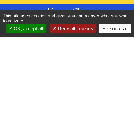
Liens utiles
This site uses cookies and gives you control over what you want
to activate
France Titres - ANTS
OK, accept all
Deny all cookies
Personalize
Oise mobilité
France Identité
Service Public
Procuration de vote
Partenaires institutionnels
CC Oise Picarde
Département de l'Oise
Région Hauts-de-France
Préfecture de l'Oise