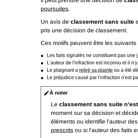
Il peut prendre une décision de
clas
poursuites
.
Un avis de
classement sans suite
e
pris une décision de classement.
Ces motifs peuvent être les suivants 
Les faits signalés ne constituent pas une
L'auteur de l'infraction est inconnu et il n
Le plaignant a
retiré sa plainte
ou a été 
Le préjudice causé par l'infraction n'est p
À noter
edit
Le
classement sans suite
n'est
moment sur sa décision et décide
éléments ou identifie l'auteur des
prescrits
ou si l'auteur des faits 