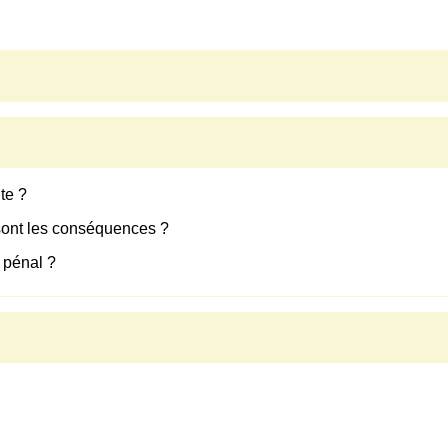
te ?
 sont les conséquences ?
s pénal ?