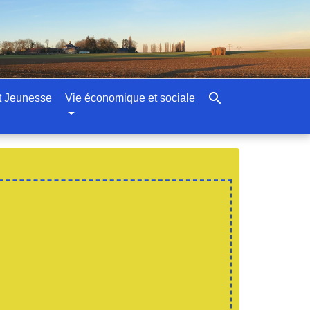
search
t Jeunesse
Vie économique et sociale