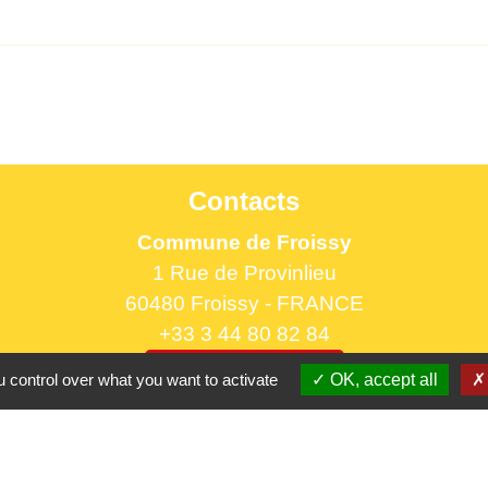
Contacts
Commune de Froissy
1 Rue de Provinlieu
60480 Froissy - FRANCE
+33 3 44 80 82 84
Contact par formulaire
 control over what you want to activate
OK, accept all
Horaires d'ouverture au public
le lundi 9h à 12h30 et de 13h30 à 17h.