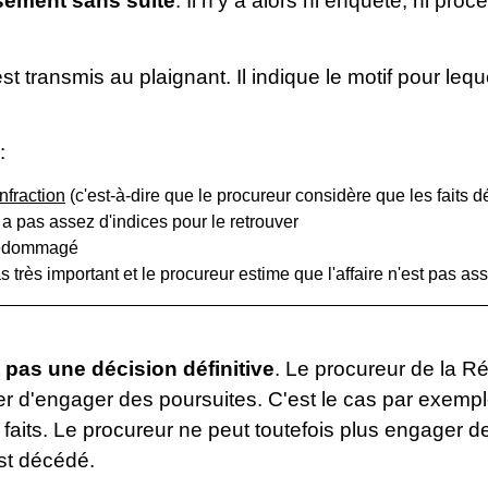
sement sans suite
. Il n'y a alors ni enquête, ni proc
st transmis au plaignant. Il indique le motif pour leq
:
infraction
(c'est-à-dire que le procureur considère que les faits d
'y a pas assez d'indices pour le retrouver
dédommagé
as très important et le procureur estime que l'affaire n'est pas a
 pas une décision définitive
. Le procureur de la Ré
r d'engager des poursuites. C'est le cas par exempl
 faits. Le procureur ne peut toutefois plus engager de
est décédé.