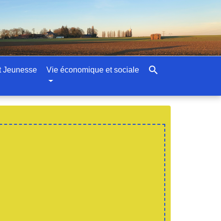
search
t Jeunesse
Vie économique et sociale