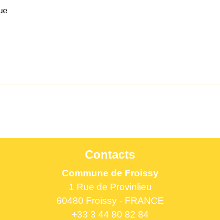
que
Contacts
Commune de Froissy
1 Rue de Provinlieu
60480 Froissy - FRANCE
+33 3 44 80 82 84