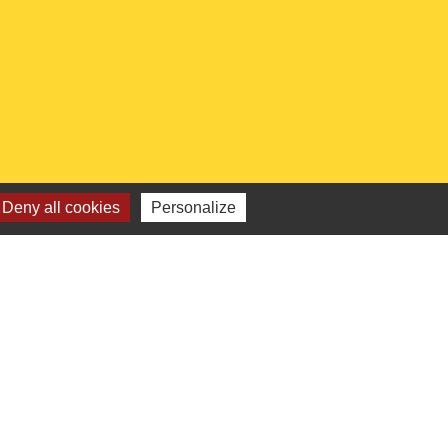
Deny all cookies
Personalize
 institutionnels
Picarde
de l'Oise
ts-de-France