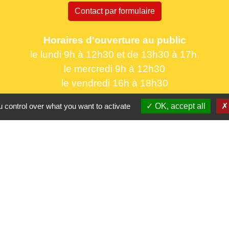
Contact par formulaire
Horaires d'ouverture au public
le lundi 9h à 12h30 et de 13h30 à 17h.
le mercredi 9h à 12h30
le vendredi 16h à 18h30
 control over what you want to activate
OK, accept all
Partenaires
CC Oise 
S
Département 
Région Hau