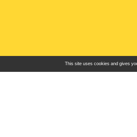
This site uses cookies and gives you
Liens utiles
France Titres - ANT
Oise mobilité
France Identité
Service Public