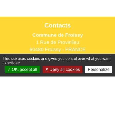
Contacts
Commune de Froissy
1 Rue de Provinlieu
60480 Froissy - FRANCE
+33 3 44 80 82 84
This site uses cookies and gives you control over what you want
to activate
Contact par formulaire
OK, accept all
Deny all cookies
Personalize
Horaires d'ouverture au public
le lundi 9h à 12h30 et de 13h30 à 17h.
le mercredi 9h à 12h30
le vendredi 16h à 18h30