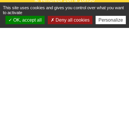
This site uses cookies and gives you control over what you want
to activate
OK, accept all
Deny all cookies
Personalize
Liens utiles
France Titres - ANTS
Oise mobilité
France Identité
Service Public
Procuration de vote
Partenaires institutionnels
CC Oise Picarde
Département de l'Oise