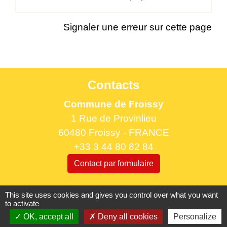
Signaler une erreur sur cette page
Contacts
Commune de Froissy
1 Rue de Provinlieu
60480 Froissy - FRANCE
+33 3 44 80 82 84
Contact par formulaire
Horaires d'ouverture au public
This site uses cookies and gives you control over what you want
to activate
le lundi 9h à 12h30 et de 13h30 à 17h.
OK, accept all
Deny all cookies
Personalize
le mercredi 9h à 12h30