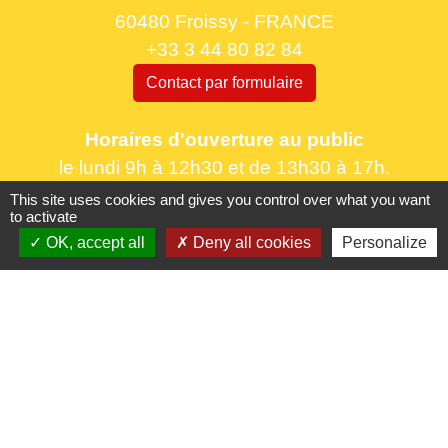
60480 Froissy - FRANCE
+33 3 44 80 82 84
Contact par formulaire
Horaires d'ouverture au public
le lundi 9h à 12h30 et de 13h30 à 17h.
le mercredi 9h à 12h30
This site uses cookies and gives you control over what you want
to activate
le vendredi 16h à 18h30
OK, accept all
Deny all cookies
Personalize
Liens utiles
France Titres - ANTS
Oise mobilité