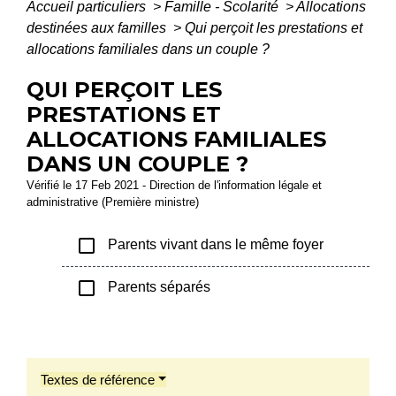
Accueil particuliers
>
Famille - Scolarité
>
Allocations
destinées aux familles
>
Qui perçoit les prestations et
allocations familiales dans un couple ?
QUI PERÇOIT LES
PRESTATIONS ET
ALLOCATIONS FAMILIALES
DANS UN COUPLE ?
Vérifié le 17 Feb 2021 - Direction de l'information légale et
administrative (Première ministre)
check_box_outline_blank
Parents vivant dans le même foyer
check_box_outline_blank
Parents séparés
Textes de référence