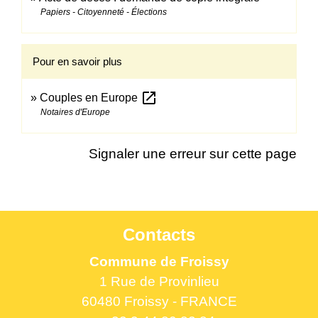
Papiers - Citoyenneté - Élections
Pour en savoir plus
open_in_new
Couples en Europe
Notaires d'Europe
Signaler une erreur sur cette page
Contacts
Commune de Froissy
1 Rue de Provinlieu
60480 Froissy - FRANCE