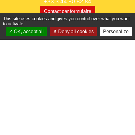
+33 3 44 80 82 84
Contact par formulaire
This site uses cookies and gives you control over what you want
to activate
Horaires d'ouverture au public
OK, accept all
Deny all cookies
Personalize
le lundi 9h à 12h30 et de 13h30 à 17h.
le mercredi 9h à 12h30
le vendredi 16h à 18h30
Liens utiles
France Titres - ANTS
Oise mobilité
France Identité