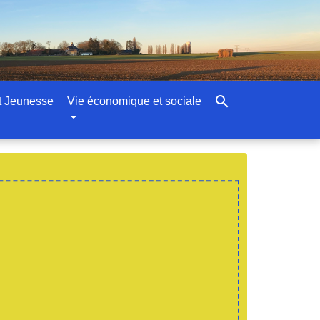
search
t Jeunesse
Vie économique et sociale