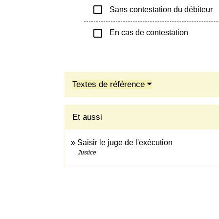
check_box_outline_blank
Sans contestation du débiteur
check_box_outline_blank
En cas de contestation
Textes de référence
Et aussi
Saisir le juge de l'exécution
Justice