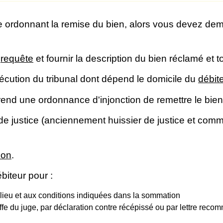
ire ordonnant la remise du bien, alors vous devez d
r
requête
et fournir la description du bien réclamé et t
xécution du tribunal dont dépend le domicile du
débit
 rend une ordonnance d'injonction de remettre le bien
 justice (anciennement huissier de justice et commis
ion
.
biteur pour :
le lieu et aux conditions indiquées dans la sommation
ffe du juge, par déclaration contre récépissé ou par lettre re