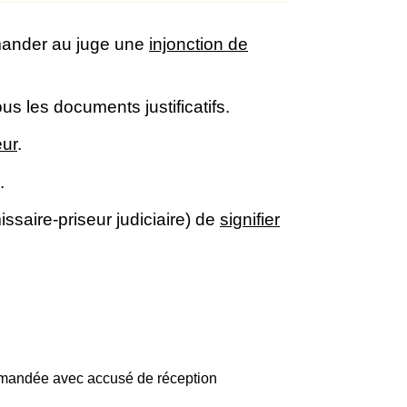
emander au juge une
injonction de
ous les documents justificatifs.
eur
.
.
saire-priseur judiciaire) de
signifier
commandée avec accusé de réception