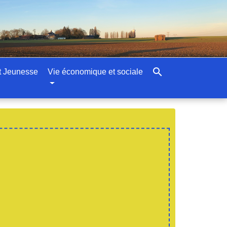
search
t Jeunesse
Vie économique et sociale