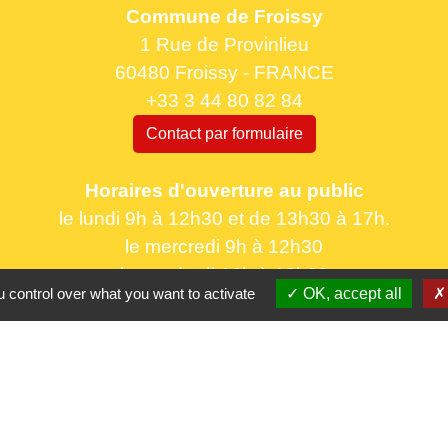
Commune de Froissy
1 Rue de Provinlieu
60480 Froissy - FRANCE
+33 3 44 80 82 84
Contact par formulaire
Horaires d'ouverture au public
le lundi 9h à 12h30 et de 13h30 à 17h.
le mercredi 9h à 12h30
le vendredi 16h à 18h30
 control over what you want to activate
OK, accept all
Partenaires