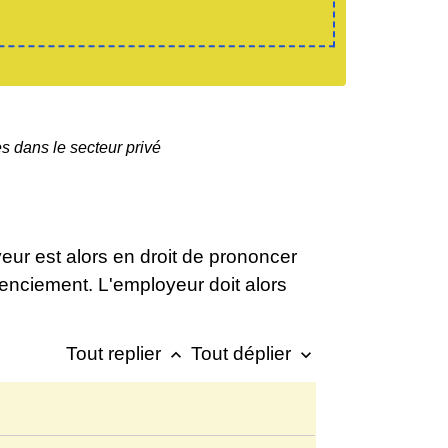
es dans le secteur privé
eur est alors en droit de prononcer
icenciement. L'employeur doit alors
Tout replier
Tout déplier
keyboard_arrow_up
keyboard_arrow_down