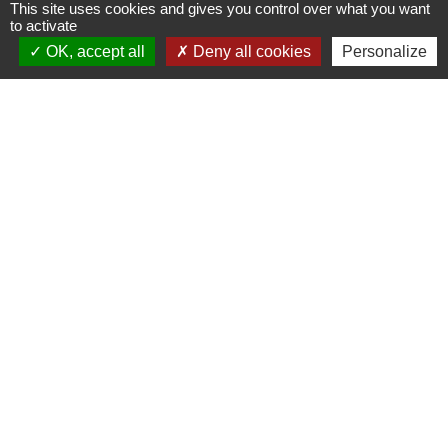
This site uses cookies and gives you control over what you want
Horaires d'ouverture au public
to activate
le lundi 9h à 12h30 et de 13h30 à 17h.
OK, accept all
Deny all cookies
Personalize
le mercredi 9h à 12h30
le vendredi 16h à 18h30
Liens utiles
France Titres - ANTS
Oise mobilité
France Identité
Service Public
Procuration de vote