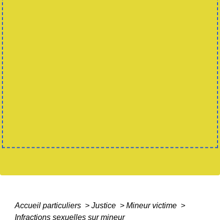
Accueil particuliers
>
Justice
>
Mineur victime
>
Infractions sexuelles sur mineur