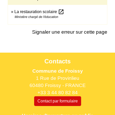
open_in_new
La restauration scolaire
Ministère chargé de l'éducation
Signaler une erreur sur cette page
Contacts
Commune de Froissy
1 Rue de Provinlieu
60480 Froissy - FRANCE
+33 3 44 80 82 84
Contact par formulaire