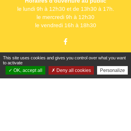
Horaires d'ouverture au public
le lundi 9h à 12h30 et de 13h30 à 17h.
le mercredi 9h à 12h30
le vendredi 16h à 18h30
This site uses cookies and gives you control over what you want
to activate
Liens utiles
OK, accept all
Deny all cookies
Personalize
France Titres - ANTS
Oise mobilité
France Identité
Service Public
Procuration de vote
Partenaires institutionnels