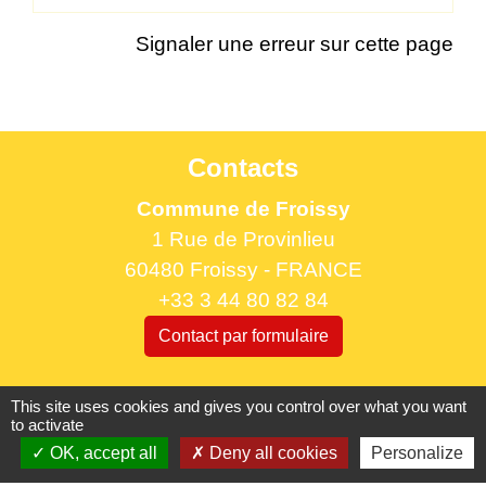
Signaler une erreur sur cette page
Contacts
Commune de Froissy
1 Rue de Provinlieu
60480 Froissy - FRANCE
+33 3 44 80 82 84
Contact par formulaire
Horaires d'ouverture au public
This site uses cookies and gives you control over what you want
to activate
le lundi 9h à 12h30 et de 13h30 à 17h.
OK, accept all
Deny all cookies
Personalize
le mercredi 9h à 12h30