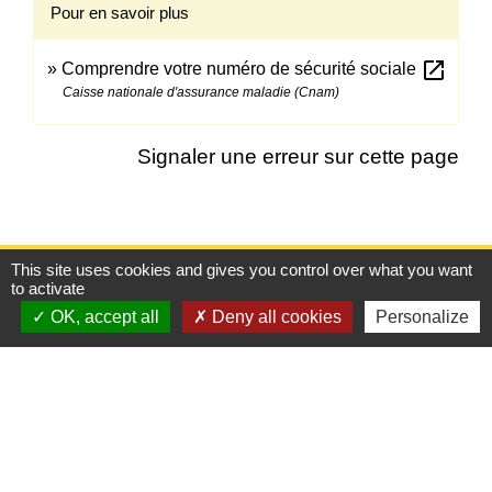
Pour en savoir plus
open_in_new
Comprendre votre numéro de sécurité sociale
Caisse nationale d'assurance maladie (Cnam)
Signaler une erreur sur cette page
This site uses cookies and gives you control over what you want
Contacts
to activate
OK, accept all
Deny all cookies
Personalize
Commune de Froissy
1 Rue de Provinlieu
60480 Froissy - FRANCE
+33 3 44 80 82 84
Contact par formulaire