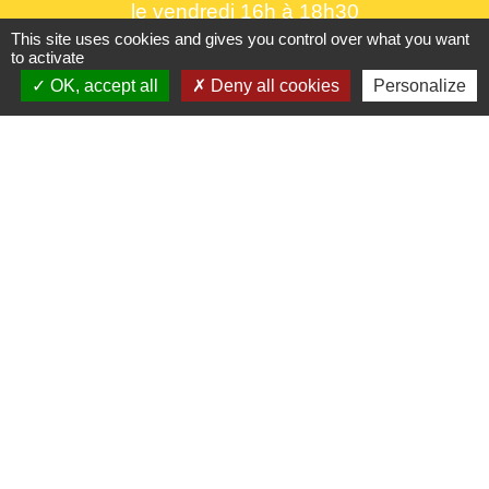
le vendredi 16h à 18h30
This site uses cookies and gives you control over what you want
to activate
OK, accept all
Deny all cookies
Personalize
Liens utiles
France Titres - ANTS
Oise mobilité
France Identité
Service Public
Procuration de vote
Partenaires institutionnels
CC Oise Picarde
Département de l'Oise