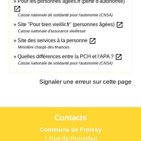
Pour les personnes âgées.fr (perte d'autonomie)
open_in_new
Caisse nationale de solidarité pour l'autonomie (CNSA)
open_in_new
Site "Pour bien vieillir.fr" (personnes âgées)
Caisse nationale d'assurance vieillesse
open_in_new
Site des services à la personne
Ministère chargé des finances
open_in_new
Quelles différences entre la PCH et l'APA ?
Caisse nationale de solidarité pour l'autonomie (CNSA)
Signaler une erreur sur cette page
Contacts
Commune de Froissy
1 Rue de Provinlieu