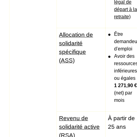
légal de
départ à la
retraite)
Allocation de
Être
demandeu
solidarité
d'emploi
spécifique
Avoir des
(ASS)
ressource
inférieures
ou égales
1 271,90 €
(net) par
mois
Revenu de
À partir de
solidarité active
25 ans
(RSA)