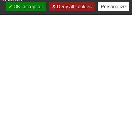
OK, accept all
Deny all cookies
Personalize
Liens utiles
France Titres - ANTS
Oise mobilité
France Identité
Service Public
Procuration de vote
Partenaires institutionnels
CC Oise Picarde
Département de l'Oise
Région Hauts-de-France