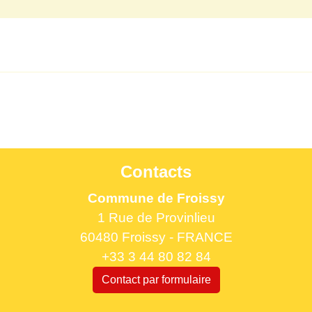
Contacts
Commune de Froissy
1 Rue de Provinlieu
60480 Froissy - FRANCE
+33 3 44 80 82 84
Contact par formulaire