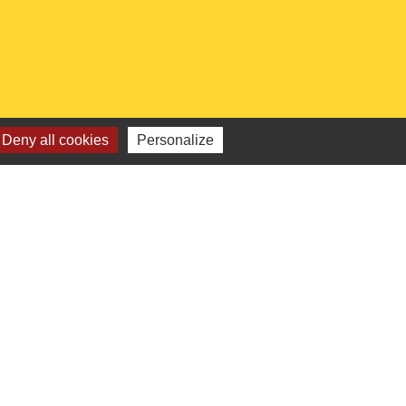
Deny all cookies
Personalize
 institutionnels
Picarde
de l'Oise
ts-de-France
e l'Oise
é par KOM Conseil