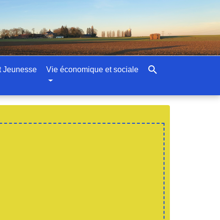
search
t Jeunesse
Vie économique et sociale