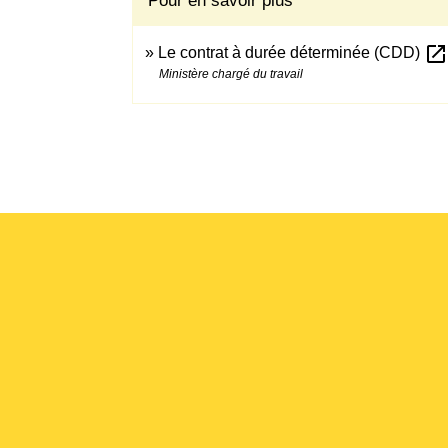
Pour en savoir plus
open_in_new
Le contrat à durée déterminée (CDD)
Ministère chargé du travail