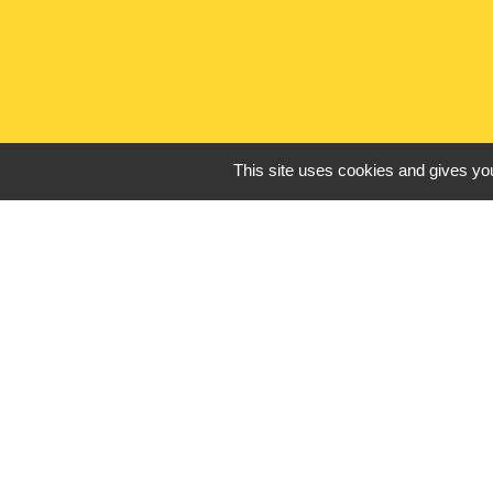
This site uses cookies and gives you
Liens utiles
France Titres - ANT
Oise mobilité
France Identité
Service Public
Procuration de vote