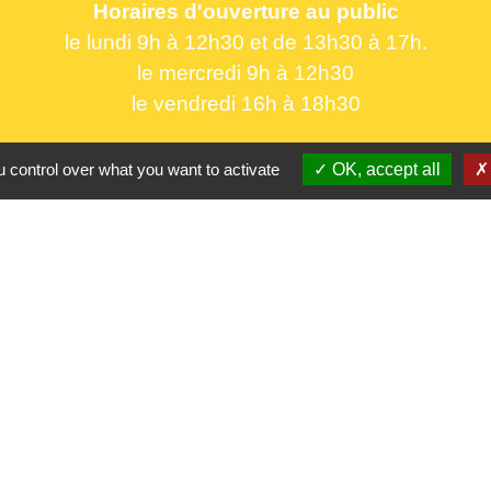
Horaires d'ouverture au public
le lundi 9h à 12h30 et de 13h30 à 17h.
le mercredi 9h à 12h30
le vendredi 16h à 18h30
 control over what you want to activate
OK, accept all
Partenaires
CC Oise 
S
Département 
Région Hau
Préfecture d
Site réalis