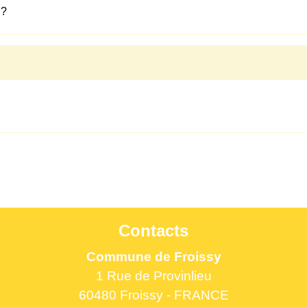
 ?
Contacts
Commune de Froissy
1 Rue de Provinlieu
60480 Froissy - FRANCE