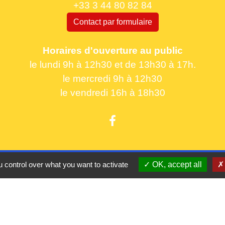
+33 3 44 80 82 84
Contact par formulaire
Horaires d'ouverture au public
le lundi 9h à 12h30 et de 13h30 à 17h.
le mercredi 9h à 12h30
le vendredi 16h à 18h30
Partenaires
 control over what you want to activate
OK, accept all
CC Oise 
S
Département 