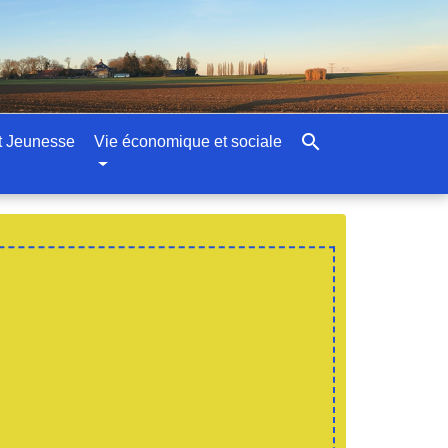
search
t Jeunesse
Vie économique et sociale