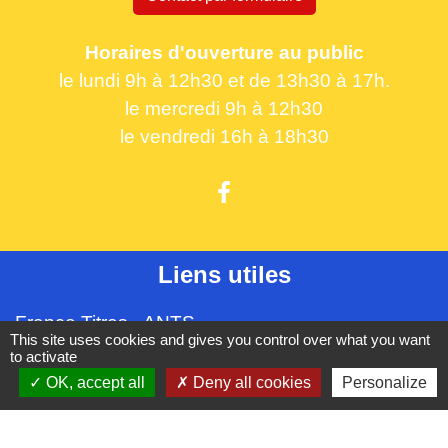
Horaires d'ouverture au public
le lundi 9h à 12h30 et de 13h30 à 17h.
le mercredi 9h à 12h30
le vendredi 16h à 18h30
Liens utiles
France Titres - ANTS
This site uses cookies and gives you control over what you want
Oise mobilité
to activate
France Identité
OK, accept all
Deny all cookies
Personalize
Service Public
Procuration de vote