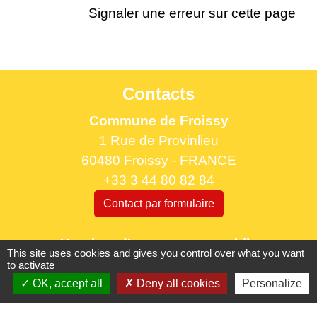
Signaler une erreur sur cette page
Contacts
Commune de Froissy
1 Rue de Provinlieu
60480 Froissy - FRANCE
+33 3 44 80 82 84
Contact par formulaire
Horaires d'ouverture au public
This site uses cookies and gives you control over what you want
le lundi 9h à 12h30 et de 13h30 à 17h.
to activate
le mercredi 9h à 12h30
OK, accept all
Deny all cookies
Personalize
le vendredi 16h à 18h30