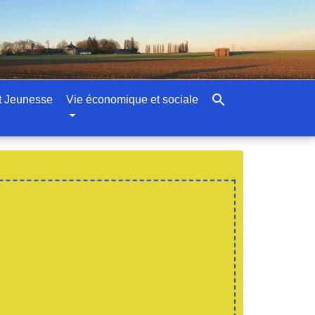
search
t Jeunesse
Vie économique et sociale