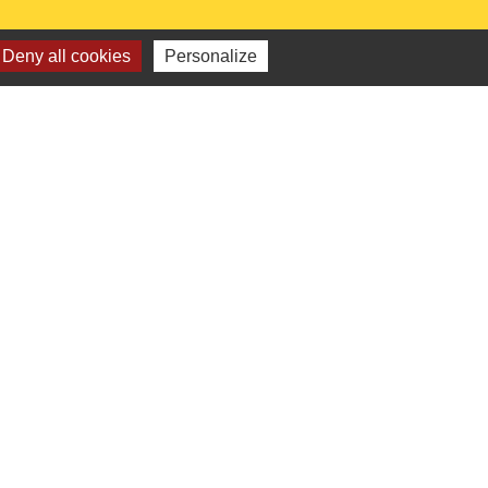
Deny all cookies
Personalize
 institutionnels
Picarde
de l'Oise
ts-de-France
e l'Oise
é par KOM Conseil