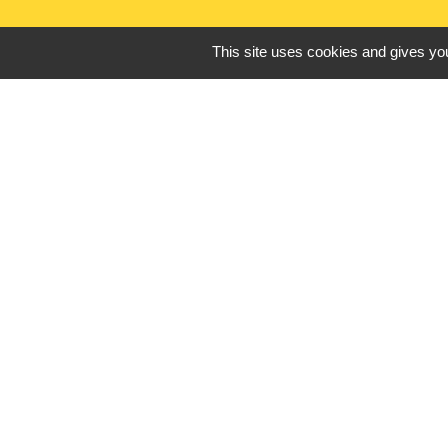
This site uses cookies and gives you
Liens utiles
France Titres - ANT
Oise mobilité
France Identité
Service Public
Procuration de vote