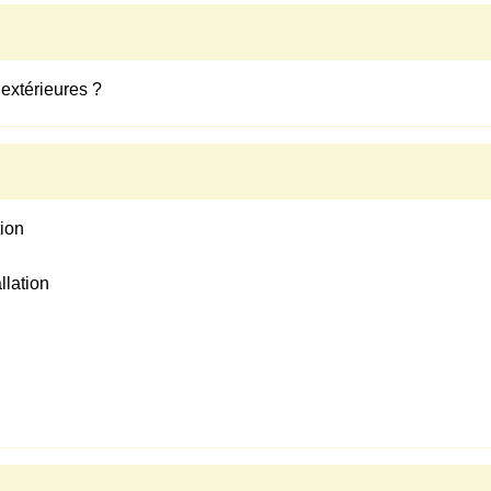
 extérieures ?
tion
llation