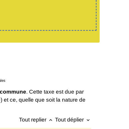
ales
 la commune
. Cette taxe est due par
 et ce, quelle que soit la nature de
Tout replier
Tout déplier
keyboard_arrow_up
keyboard_arrow_down