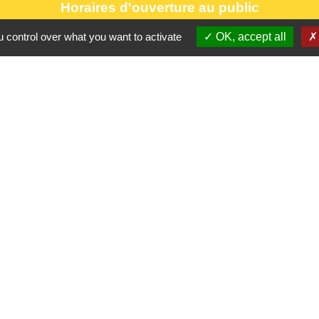
Horaires d'ouverture au public
le lundi 9h à 12h30 et de 13h30 à 17h.
 control over what you want to activate
OK, accept all
le mercredi 9h à 12h30
le vendredi 16h à 18h30
Partenaires
CC Oise 
S
Département 
Région Hau
Préfecture d
Site réalis