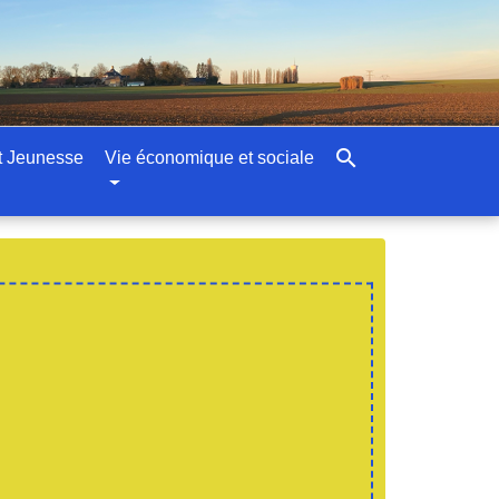
search
t Jeunesse
Vie économique et sociale