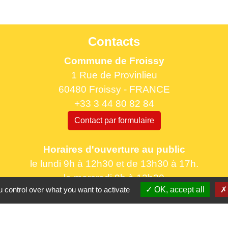
Contacts
Commune de Froissy
1 Rue de Provinlieu
60480 Froissy - FRANCE
+33 3 44 80 82 84
Contact par formulaire
Horaires d'ouverture au public
le lundi 9h à 12h30 et de 13h30 à 17h.
le mercredi 9h à 12h30
 control over what you want to activate
OK, accept all
le vendredi 16h à 18h30