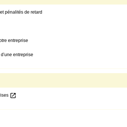
et pénalités de retard
tre entreprise
 d'une entreprise
open_in_new
rises