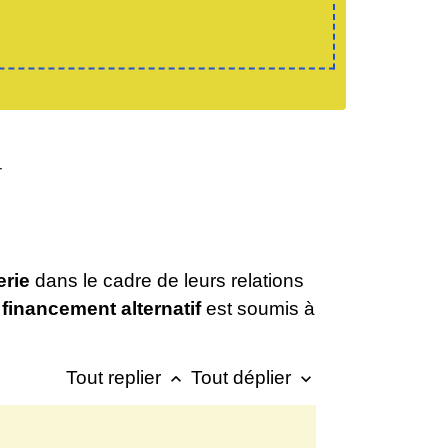
r
erie
dans le cadre de leurs relations
financement alternatif
est soumis à
Tout replier
Tout déplier
keyboard_arrow_up
keyboard_arrow_down