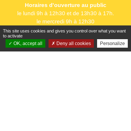
Horaires d'ouverture au public
le lundi 9h à 12h30 et de 13h30 à 17h.
le mercredi 9h à 12h30
le vendredi 16h à 18h30
This site uses cookies and gives you control over what you want
to activate
OK, accept all
Deny all cookies
Personalize
Liens utiles
France Titres - ANTS
Oise mobilité
France Identité
Service Public
Procuration de vote
Partenaires institutionnels