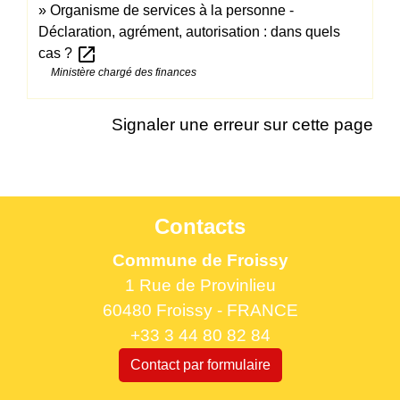
Organisme de services à la personne -
Déclaration, agrément, autorisation : dans quels
open_in_new
cas ?
Ministère chargé des finances
Signaler une erreur sur cette page
Contacts
Commune de Froissy
1 Rue de Provinlieu
60480 Froissy - FRANCE
+33 3 44 80 82 84
Contact par formulaire