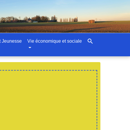
search
t Jeunesse
Vie économique et sociale