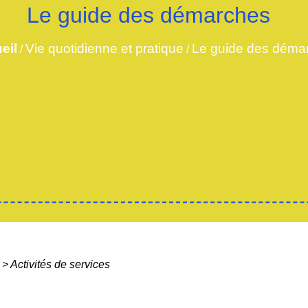
Le guide des démarches
eil
Vie quotidienne et pratique
Le guide des déma
/
/
>
Activités de services