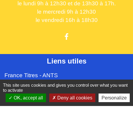
le lundi 9h à 12h30 et de 13h30 à 17h.
le mercredi 9h à 12h30
le vendredi 16h à 18h30
Liens utiles
France Titres - ANTS
Oise mobilité
This site uses cookies and gives you control over what you want
to activate
France Identité
OK, accept all
Deny all cookies
Personalize
Service Public
Procuration de vote
Partenaires institutionnels