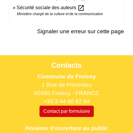
open_in_new
Sécurité sociale des auteurs
Ministère chargé de la culture et de la communication
Signaler une erreur sur cette page
Contacts
Commune de Froissy
1 Rue de Provinlieu
60480 Froissy - FRANCE
+33 3 44 80 82 84
Contact par formulaire
Horaires d'ouverture au public