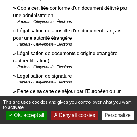
Copie certifiée conforme d'un document délivré par
une administration
Papiers - Citoyenneté - Élections
Légalisation ou apostille d'un document français
pour une autorité étrangère
Papiers - Citoyenneté - Élections
Légalisation de documents d'origine étrangère
(authentification)
Papiers - Citoyenneté - Élections
Légalisation de signature
Papiers - Citoyenneté - Élections
Perte de sa carte de séjour par l'Européen ou un
membre de sa famille
This site uses cookies and gives you control over what you want
Étranger - Europe
to activate
Comment obtenir un second livret de famille en
OK, accept all
Deny all cookies
Personalize
cas de perte, vol ou détérioration ?
Papiers - Citoyenneté - Élections
Perte de sa carte bancaire