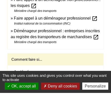
open_in_new
les risques
Ministère chargé des transports
open_in_new
Faire appel à un déménageur professionnel
Institut national de la consommation (INC)
Déménageur professionnel : entreprises inscrites
open_in_new
au registre des transporteurs de marchandises
Ministère chargé des transports
Comment faire si...
Je déménage
This site uses cookies and gives you control over what you want
to activate
OK, accept all
Deny all cookies
Personalize
Signaler une erreur sur cette page