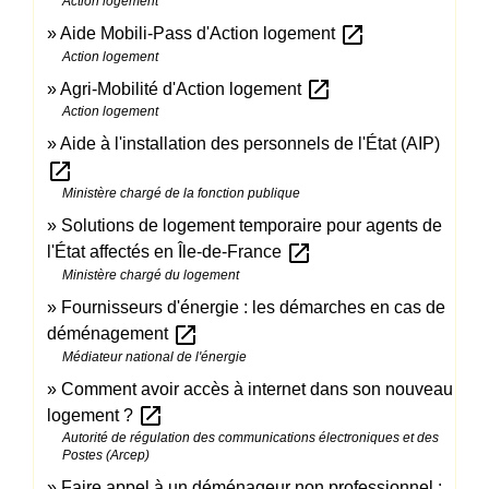
Action logement
open_in_new
Aide Mobili-Pass d'Action logement
Action logement
open_in_new
Agri-Mobilité d'Action logement
Action logement
Aide à l'installation des personnels de l'État (AIP)
open_in_new
Ministère chargé de la fonction publique
Solutions de logement temporaire pour agents de
open_in_new
l'État affectés en Île-de-France
Ministère chargé du logement
Fournisseurs d'énergie : les démarches en cas de
open_in_new
déménagement
Médiateur national de l'énergie
Comment avoir accès à internet dans son nouveau
open_in_new
logement ?
Autorité de régulation des communications électroniques et des
Postes (Arcep)
Faire appel à un déménageur non professionnel :