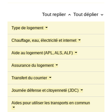
Tout replier
Tout déplier
keyboard_arrow_up
keyboard_arrow_down
Type de logement
Chauffage, eau, électricité et internet
Aide au logement (APL, ALS, ALF)
Assurance du logement
Transfert du courrier
Journée défense et citoyenneté (JDC)
Aides pour utiliser les transports en commun