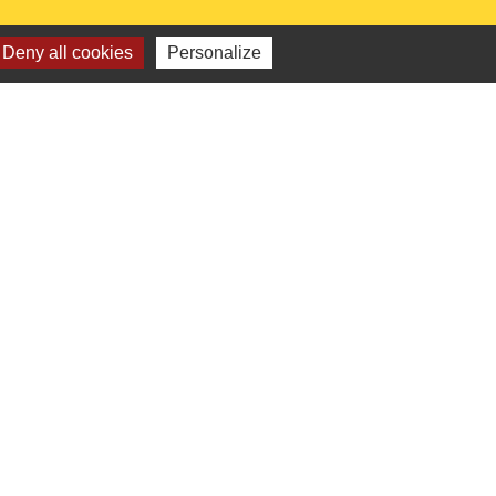
Deny all cookies
Personalize
 institutionnels
Picarde
de l'Oise
ts-de-France
e l'Oise
é par KOM Conseil
-
Gestion des cookies