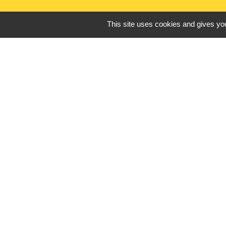
This site uses cookies and gives you
Liens utiles
France Titres - ANT
Oise mobilité
France Identité
Service Public
Procuration de vote
Mentions légales
-
Poli