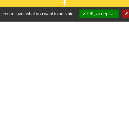
 control over what you want to activate
OK, accept all
Partenaires
CC Oise 
S
Département 
Région Hau
Préfecture d
Site réalis
tique de confidentialité
-
Accessibilité
-
Plan du site
Site créé en partenariat avec Réseau des Communes