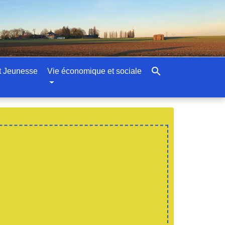
search
t Jeunesse
Vie économique et sociale