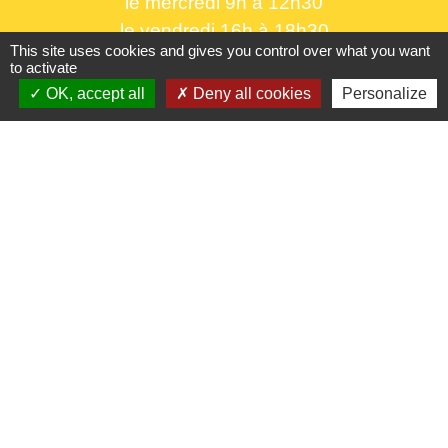
le mercredi 9h à 12h30
le vendredi 16h à 18h30
This site uses cookies and gives you control over what you want
to activate
OK, accept all
Deny all cookies
Personalize
Liens utiles
France Titres - ANTS
Oise mobilité
France Identité
Service Public
Procuration de vote
Partenaires institutionnels
CC Oise Picarde