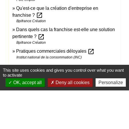
Qu'est-ce que la création d'entreprise en
open_in_new
franchise ?
Bpifrance Création
Dans quels cas la franchise est-elle une solution
open_in_new
pertinente ?
Bpifrance Création
open_in_new
Pratiques commerciales déloyales
Institut national de la consommation (INC)
This site uses cookies and gives you control over what you want
to activate
Comment faire si...
OK, accept all
Deny all cookies
Personalize
Ouvrir un bureau de tabac
Ouvrir un restaurant
Ouvrir un food-truck, restauration ambulante
Ouvrir et gérer une auto-école