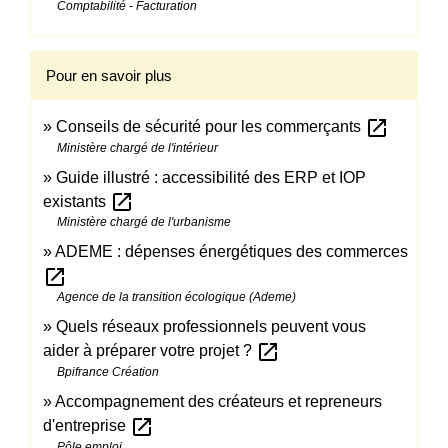
Comptabilité - Facturation
Pour en savoir plus
open_in_new
Conseils de sécurité pour les commerçants
Ministère chargé de l'intérieur
Guide illustré : accessibilité des ERP et IOP
open_in_new
existants
Ministère chargé de l'urbanisme
ADEME : dépenses énergétiques des commerces
open_in_new
Agence de la transition écologique (Ademe)
Quels réseaux professionnels peuvent vous
open_in_new
aider à préparer votre projet ?
Bpifrance Création
Accompagnement des créateurs et repreneurs
open_in_new
d'entreprise
Pôle emploi