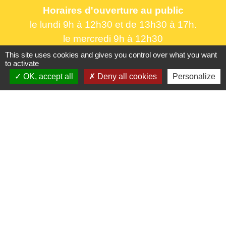
Horaires d'ouverture au public
le lundi 9h à 12h30 et de 13h30 à 17h.
le mercredi 9h à 12h30
le vendredi 16h à 18h30
This site uses cookies and gives you control over what you want
to activate
OK, accept all
Deny all cookies
Personalize
Liens utiles
France Titres - ANTS
Oise mobilité
France Identité
Service Public
Procuration de vote