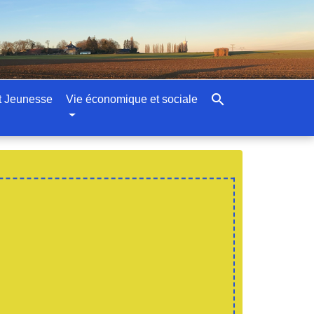
search
t Jeunesse
Vie économique et sociale