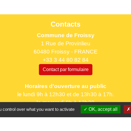
Contacts
Commune de Froissy
1 Rue de Provinlieu
60480 Froissy - FRANCE
+33 3 44 80 82 84
Contact par formulaire
Horaires d'ouverture au public
le lundi 9h à 12h30 et de 13h30 à 17h.
le mercredi 9h à 12h30
 control over what you want to activate
OK, accept all
le vendredi 16h à 18h30